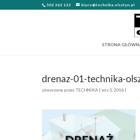
502 262 122
biuro@technika.olsztyn.pl
STRONA GŁÓWN
drenaz-01-technika-ols
utworzone przez
TECHNIKA
|
wrz 3, 2016
|