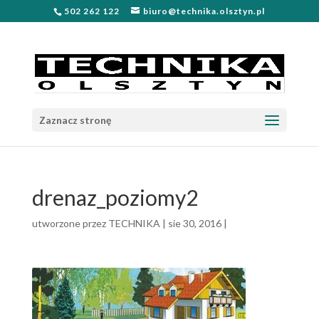
502 262 122
biuro@technika.olsztyn.pl
Zaznacz stronę
drenaz_poziomy2
utworzone przez
TECHNIKA
|
sie 30, 2016
|